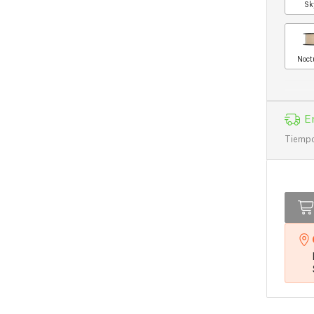
Sk
Noct
E
Tiempo 