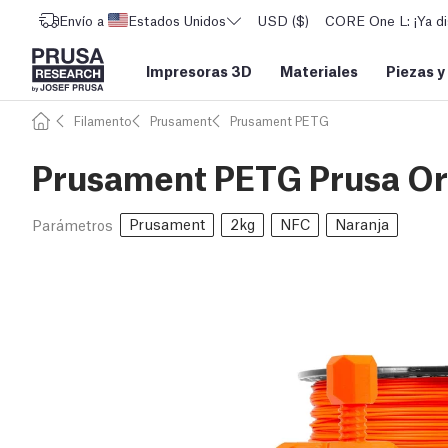
Envío a
Estados Unidos
USD ($)
CORE One L: ¡Ya di
Impresoras 3D
Materiales
Piezas y
Filamento
Prusament
Prusament PETG
Prusament PETG Prusa Or
Prusament
2kg
NFC
Naranja
Parámetros