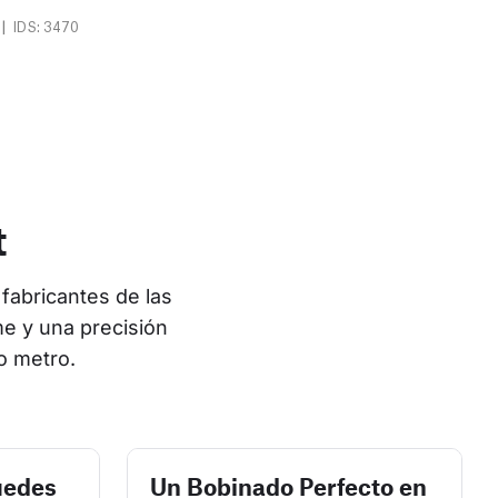
|
IDS: 3470
t
fabricantes de las 
e y una precisión 
o metro.
uedes
Un Bobinado Perfecto en