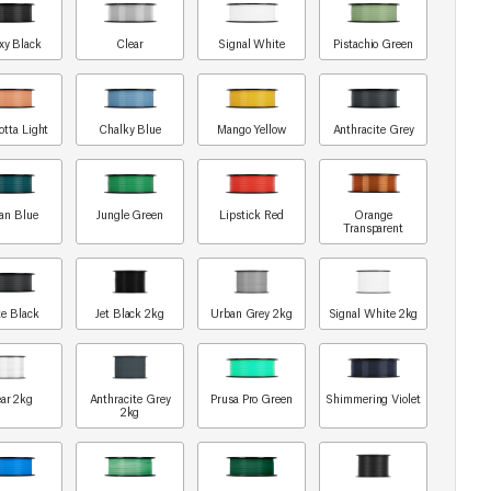
xy Black
Clear
Signal White
Pistachio Green
otta Light
Chalky Blue
Mango Yellow
Anthracite Grey
an Blue
Jungle Green
Lipstick Red
Orange
Transparent
e Black
Jet Black 2kg
Urban Grey 2kg
Signal White 2kg
ar 2kg
Anthracite Grey
Prusa Pro Green
Shimmering Violet
2kg