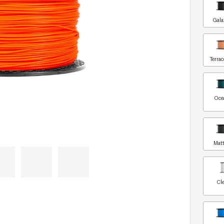
Gala
Terrac
Oce
Matt
Cle