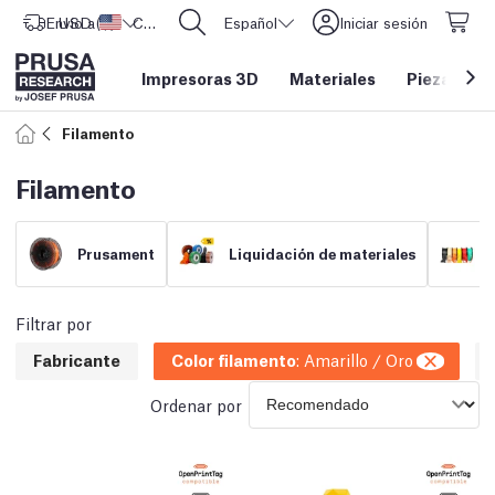
Envío a
USD ($)
Estados Unidos
CORE One L: ¡Ya disponible!
Español
Iniciar sesión
Impresoras 3D
Materiales
Piezas y a
Filamento
Filamento
Prusament
Liquidación de materiales
Filtrar por
Fabricante
Color filamento
:
Amarillo / Oro
Ordenar por