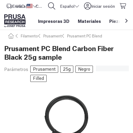
Envío a
USD ($)
Estados Unidos
CORE One L: ¡Ya disponible!
Español
Iniciar sesión
Impresoras 3D
Materiales
Piezas y a
Filamento
Prusament
Prusament PC Blend
Prusament PC Blend Carbon Fiber
Black 25g sample
Prusament
25g
Negro
Parámetros
Filled