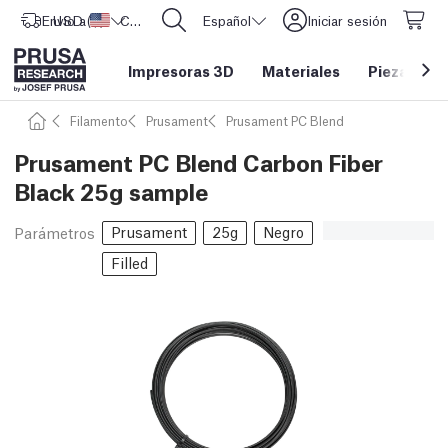
Envío a
USD ($)
Estados Unidos
CORE One L: ¡Ya disponible!
Español
Iniciar sesión
Impresoras 3D
Materiales
Piezas y a
Filamento
Prusament
Prusament PC Blend
Prusament PC Blend Carbon Fiber
Black 25g sample
Prusament
25g
Negro
Parámetros
Filled