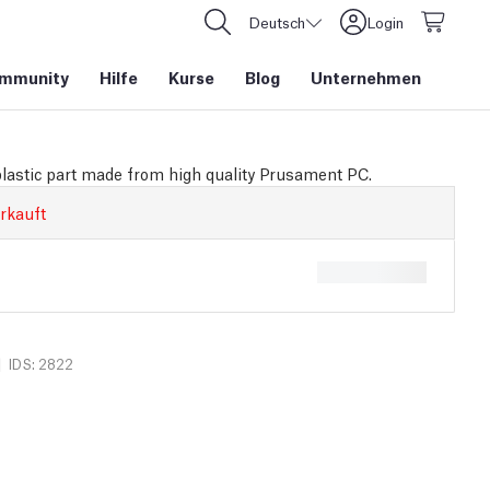
Deutsch
Login
mmunity
Hilfe
Kurse
Blog
Unternehmen
plastic part made from high quality Prusament PC.
rkauft
|
IDS: 2822