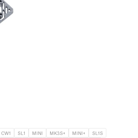
CW1
SL1
MINI
MK3S+
MINI+
SL1S