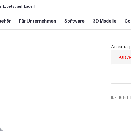
L: Jetzt auf Lager!
behör
Für Unternehmen
Software
3D Modelle
Co
An extra 
Ausve
IDF: 16161