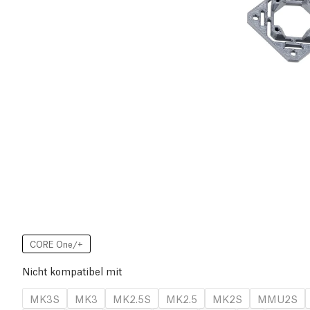
CORE One/+
Nicht kompatibel mit
MK3S
MK3
MK2.5S
MK2.5
MK2S
MMU2S