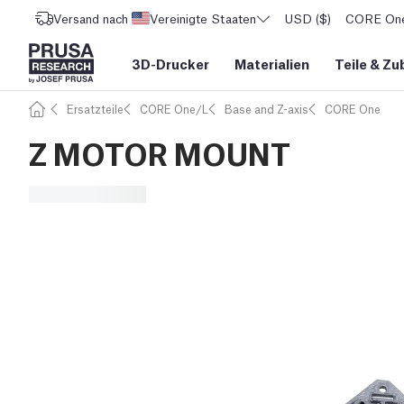
Versand nach
Vereinigte Staaten
USD ($)
CORE One 
3D-Drucker
Materialien
Teile
&
Zu
Ersatzteile
CORE One/L
Base and Z-axis
CORE One
Z MOTOR MOUNT