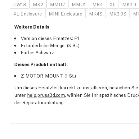
CW1S
MK2
MMU2
MMU1
MK4
XL
MK3.9
XL Enclosure
MINI Enclosure
MK4S
MK3.9S
MK
Weitere Details
Version dieses Ersatzes:
E1
Erforderliche Menge:
(3
St.
)
Farbe: Schwarz
Dieses Produkt enthält:
Z-MOTOR-MOUNT (1
St.
)
Um dieses Ersatzteil korrekt zu installieren, besuchen S
unter
help.prusa3d.com
, wählen Sie Ihr spezifisches Dru
der Reparaturanleitung.