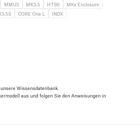
MMU3
MK3.5
HT90
MKx Enclosure
3.5S
CORE One L
INDX
ie unsere Wissensdatenbank
ckermodell aus und folgen Sie den Anweisungen in