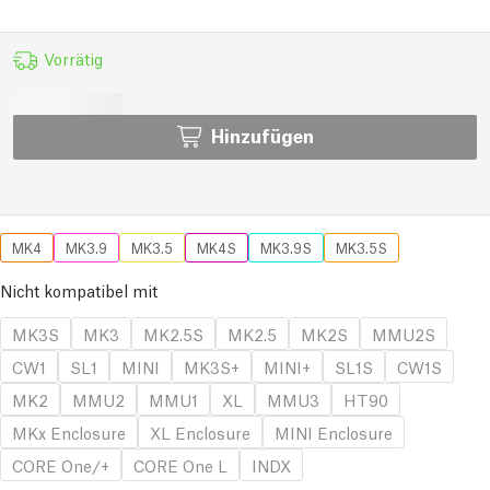
Vorrätig
Hinzufügen
MK4
MK3.9
MK3.5
MK4S
MK3.9S
MK3.5S
Nicht kompatibel mit
MK3S
MK3
MK2.5S
MK2.5
MK2S
MMU2S
CW1
SL1
MINI
MK3S+
MINI+
SL1S
CW1S
MK2
MMU2
MMU1
XL
MMU3
HT90
MKx Enclosure
XL Enclosure
MINI Enclosure
CORE One/+
CORE One L
INDX