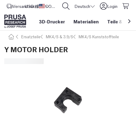
Versand nach
USD ($)
Vereinigte Staaten
CORE One L: Jetzt auf Lager!
Deutsch
Login
3D-Drucker
Materialien
Teile
&
Zube
Ersatzteile
MK4/S & 3.9/S
MK4/S Kunststoffteile
Y MOTOR HOLDER