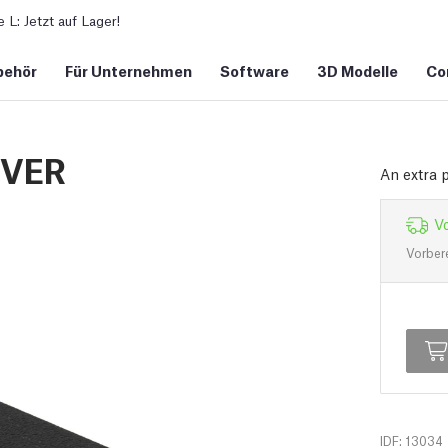
L: Jetzt auf Lager!
behör
Für Unternehmen
Software
3D Modelle
Co
OVER
An extra 
Vo
Vorber
IDF: 13034