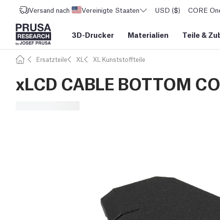
Versand nach
Vereinigte Staaten
USD ($)
CORE One 
3D-Drucker
Materialien
Teile
&
Zu
Ersatzteile
XL
XL Kunststoffteile
xLCD CABLE BOTTOM C