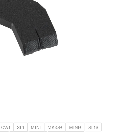
CW1
SL1
MINI
MK3S+
MINI+
SL1S