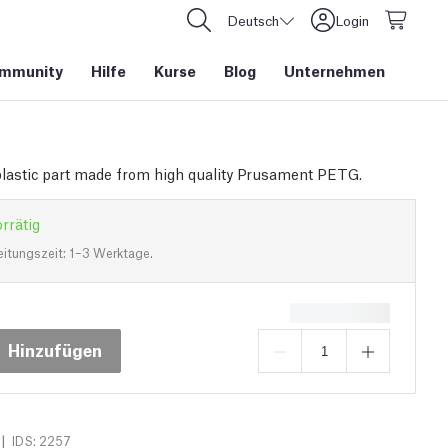
Deutsch
Login
mmunity
Hilfe
Kurse
Blog
Unternehmen
plastic part made from high quality Prusament PETG.
rrätig
eitungszeit: 1–3 Werktage.
Hinzufügen
|
IDS: 2257