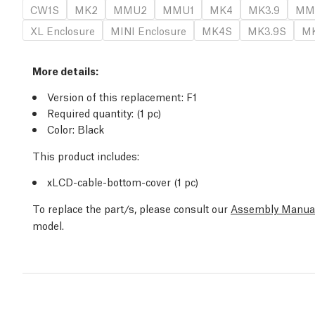
CW1S
MK2
MMU2
MMU1
MK4
MK3.9
MM
XL Enclosure
MINI Enclosure
MK4S
MK3.9S
MK
More details:
Version of this replacement: F1
Required quantity: (1 pc)
Color: Black
This product includes:
xLCD-cable-bottom-cover (1 pc)
To replace the part/s, please consult our
Assembly Manua
model.