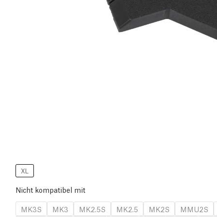
XL
Nicht kompatibel mit
MK3S
MK3
MK2.5S
MK2.5
MK2S
MMU2S