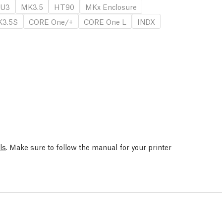
U3
MK3.5
HT90
MKx Enclosure
3.5S
CORE One/+
CORE One L
INDX
ls
. Make sure to follow the manual for your printer