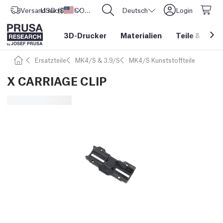
Versand nach
USD ($)
Vereinigte Staaten
CORE One L: Jetzt auf Lager!
Deutsch
Login
3D-Drucker
Materialien
Teile
&
Zube
Ersatzteile
MK4/S & 3.9/S
MK4/S Kunststoffteile
X CARRIAGE CLIP