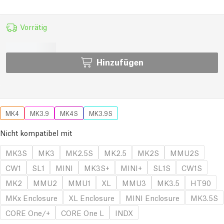
Vorrätig
Hinzufügen
MK4
MK3.9
MK4S
MK3.9S
Nicht kompatibel mit
MK3S
MK3
MK2.5S
MK2.5
MK2S
MMU2S
CW1
SL1
MINI
MK3S+
MINI+
SL1S
CW1S
MK2
MMU2
MMU1
XL
MMU3
MK3.5
HT90
MKx Enclosure
XL Enclosure
MINI Enclosure
MK3.5S
CORE One/+
CORE One L
INDX