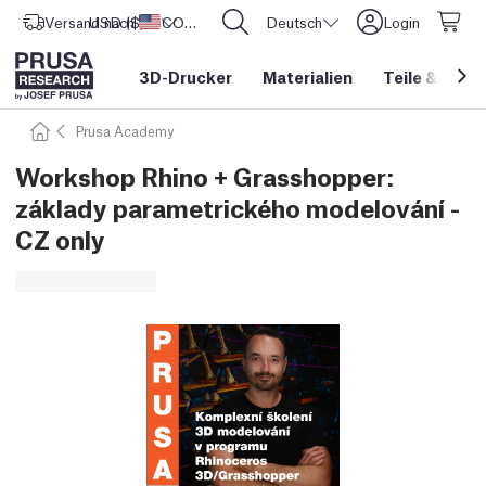
Versand nach
USD ($)
Vereinigte Staaten
CORE One L: Jetzt auf Lager!
Deutsch
Login
3D-Drucker
Materialien
Teile
&
Zube
Prusa Academy
Workshop Rhino + Grasshopper:
základy parametrického modelování -
CZ only