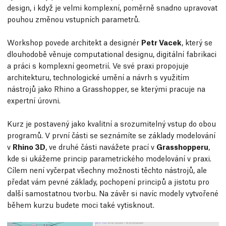
design, i když je velmi komplexní, poměrně snadno upravovat
pouhou změnou vstupních parametrů.
Workshop povede architekt a designér
Petr Vacek
, který se
dlouhodobě věnuje computational designu, digitální fabrikaci
a práci s komplexní geometrií. Ve své praxi propojuje
architekturu, technologické umění a návrh s využitím
nástrojů jako Rhino a Grasshopper, se kterými pracuje na
expertní úrovni.
Kurz je postavený jako kvalitní a srozumitelný vstup do obou
programů. V první části se seznámíte se základy modelování
v
Rhino 3D
, ve druhé části navážete prací v
Grasshopperu
,
kde si ukážeme princip parametrického modelování v praxi.
Cílem není vyčerpat všechny možnosti těchto nástrojů, ale
předat vám pevné základy, pochopení principů a jistotu pro
další samostatnou tvorbu. Na závěr si navíc modely vytvořené
během kurzu budete moci také vytisknout.