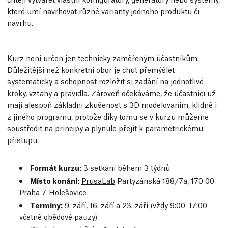
které umí navrhovat různé varianty jednoho produktu či
návrhu.
Kurz není určen jen technicky zaměřeným účastníkům.
Důležitější než konkrétní obor je chuť přemýšlet
systematicky a schopnost rozložit si zadání na jednotlivé
kroky, vztahy a pravidla. Zároveň očekáváme, že účastníci už
mají alespoň základní zkušenost s 3D modelováním, klidně i
z jiného programu, protože díky tomu se v kurzu můžeme
soustředit na principy a plynule přejít k parametrickému
přístupu.
Formát kurzu:
3 setkání během 3 týdnů
Místo konání:
PrusaLab
Partyzánská 188/7a, 170 00
Praha 7-Holešovice
Termíny:
9. září, 16. září a 23. září (vždy 9:00–17:00
včetně obědové pauzy)