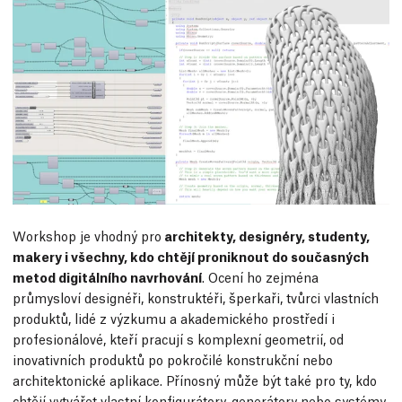
Workshop je vhodný pro
architekty, designéry, studenty,
makery i všechny, kdo chtějí proniknout do současných
metod digitálního navrhování
. Ocení ho zejména
průmysloví designéři, konstruktéři, šperkaři, tvůrci vlastních
produktů, lidé z výzkumu a akademického prostředí i
profesionálové, kteří pracují s komplexní geometrií, od
inovativních produktů po pokročilé konstrukční nebo
architektonické aplikace. Přínosný může být také pro ty, kdo
chtějí vytvářet vlastní konfigurátory, generátory nebo systémy,