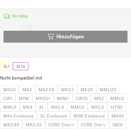
Vorrätig
Hinzufügen
SL1
SL1S
Nicht kompatibel mit
MK3S
MK3
MK2.5S
MK2.5
MK2S
MMU2S
CW1
MINI
MK3S+
MINI+
CW1S
MK2
MMU2
MMU1
MK4
XL
MK3.9
MMU3
MK3.5
HT90
MKx Enclosure
XL Enclosure
MINI Enclosure
MK4S
MK3.9S
MK3.5S
CORE One/+
CORE One L
INDX