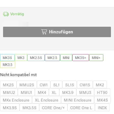
Vorrätig
Hinzufügen
MK3S
MK3
MK2.5S
MK2.5
MINI
MK3S+
MINI+
MK3.5
Nicht kompatibel mit
MK2S
MMU2S
CW1
SL1
SL1S
CW1S
MK2
MMU2
MMU1
MK4
XL
MK3.9
MMU3
HT90
MKx Enclosure
XL Enclosure
MINI Enclosure
MK4S
MK3.9S
MK3.5S
CORE One/+
CORE One L
INDX