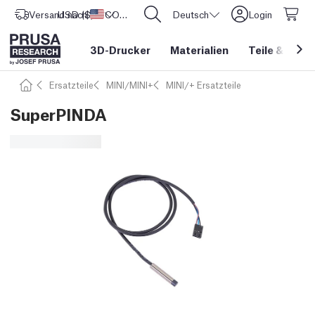
Versand nach
USD ($)
Vereinigte Staaten
CORE One L: Jetzt auf Lager!
Deutsch
Login
3D-Drucker
Materialien
Teile
&
Zube
Ersatzteile
MINI/MINI+
MINI/+ Ersatzteile
SuperPINDA