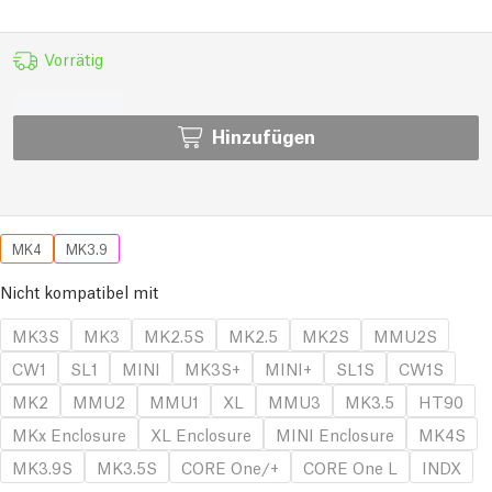
Vorrätig
Hinzufügen
MK4
MK3.9
Nicht kompatibel mit
MK3S
MK3
MK2.5S
MK2.5
MK2S
MMU2S
CW1
SL1
MINI
MK3S+
MINI+
SL1S
CW1S
MK2
MMU2
MMU1
XL
MMU3
MK3.5
HT90
MKx Enclosure
XL Enclosure
MINI Enclosure
MK4S
MK3.9S
MK3.5S
CORE One/+
CORE One L
INDX