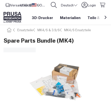
Versand nach
USD ($)
Vereinigte Staaten
CORE One L: Jetzt auf Lager!
Deutsch
Login
3D-Drucker
Materialien
Teile
&
Zube
Ersatzteile
MK4/S & 3.9/S
MK4/S Ersatzteile
Spare Parts Bundle (MK4)