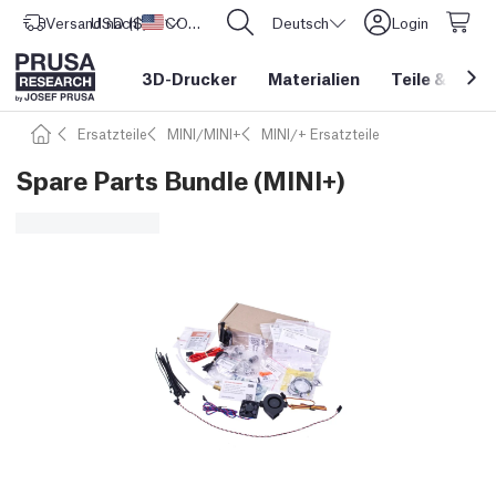
Versand nach
USD ($)
Vereinigte Staaten
CORE One L: Jetzt auf Lager!
Deutsch
Login
3D-Drucker
Materialien
Teile
&
Zube
Ersatzteile
MINI/MINI+
MINI/+ Ersatzteile
Spare Parts Bundle (MINI+)