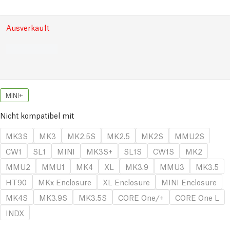
Ausverkauft
MINI+
Nicht kompatibel mit
MK3S
MK3
MK2.5S
MK2.5
MK2S
MMU2S
CW1
SL1
MINI
MK3S+
SL1S
CW1S
MK2
MMU2
MMU1
MK4
XL
MK3.9
MMU3
MK3.5
HT90
MKx Enclosure
XL Enclosure
MINI Enclosure
MK4S
MK3.9S
MK3.5S
CORE One/+
CORE One L
INDX