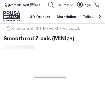
Versand nach
USD ($)
Vereinigte Staaten
CORE One L: Jetzt auf Lager!
Deutsch
Login
3D-Drucker
Materialien
Teile
&
Zube
Ersatzteile
MINI/MINI+
MINI/+ Ersatzteile
Smooth rod Z-axis (MINI/+)