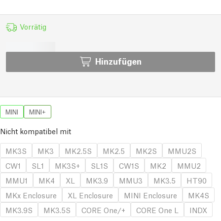
Vorrätig
Hinzufügen
MINI
MINI+
Nicht kompatibel mit
MK3S
MK3
MK2.5S
MK2.5
MK2S
MMU2S
CW1
SL1
MK3S+
SL1S
CW1S
MK2
MMU2
MMU1
MK4
XL
MK3.9
MMU3
MK3.5
HT90
MKx Enclosure
XL Enclosure
MINI Enclosure
MK4S
MK3.9S
MK3.5S
CORE One/+
CORE One L
INDX