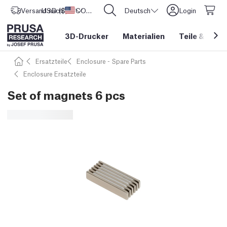
Versand nach
USD ($)
Vereinigte Staaten
CORE One L: Jetzt auf Lager!
Deutsch
Login
3D-Drucker
Materialien
Teile
&
Zube
Ersatzteile
Enclosure - Spare Parts
Enclosure Ersatzteile
Set of magnets 6 pcs