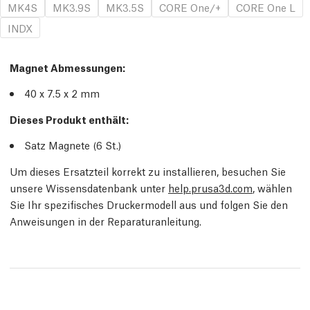
MK4S
MK3.9S
MK3.5S
CORE One/+
CORE One L
INDX
Magnet Abmessungen:
40 x 7.5 x 2 mm
Dieses Produkt enthält:
Satz Magnete
(6
St.
)
Um dieses Ersatzteil korrekt zu installieren, besuchen Sie
unsere Wissensdatenbank unter
help.prusa3d.com
, wählen
Sie Ihr spezifisches Druckermodell aus und folgen Sie den
Anweisungen in der Reparaturanleitung.