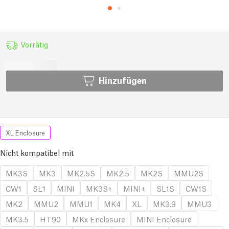
Vorrätig
Hinzufügen
XL Enclosure
Nicht kompatibel mit
MK3S
MK3
MK2.5S
MK2.5
MK2S
MMU2S
CW1
SL1
MINI
MK3S+
MINI+
SL1S
CW1S
MK2
MMU2
MMU1
MK4
XL
MK3.9
MMU3
MK3.5
HT90
MKx Enclosure
MINI Enclosure