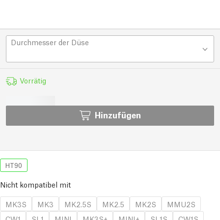
Durchmesser der Düse
Vorrätig
Hinzufügen
HT90
Nicht kompatibel mit
MK3S
MK3
MK2.5S
MK2.5
MK2S
MMU2S
CW1
SL1
MINI
MK3S+
MINI+
SL1S
CW1S