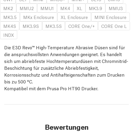
MK2
MMU2
MMU1
MK4
XL
MK3.9
MMU3
MK3.5
MKx Enclosure
XL Enclosure
MINI Enclosure
MK4S
MK3.9S
MK3.5S
CORE One/+
CORE One L
INDX
Die E3D Revo™ High-Temperature Abrasive Düsen sind für
die anspruchsvollsten Anwendungen geeignet. Es handelt
sich um abriebfeste Hochtemperaturdüsen mit Chromnitrid-
Beschichtung für zusätzliche Abriebfestigkeit,
Korrosionsschutz und Antihafteigenschaften zum Drucken
bis zu 500 °C.
Kompatibel mit dem Prusa Pro HT90 Drucker.
Bewertungen