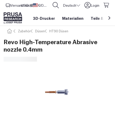
Versand nach
USD ($)
Vereinigte Staaten
CORE One L: Jetzt auf Lager!
Deutsch
Login
3D-Drucker
Materialien
Teile
&
Zube
Zubehör
Düsen
HT90 Düsen
Revo High-Temperature Abrasive
nozzle 0.4mm