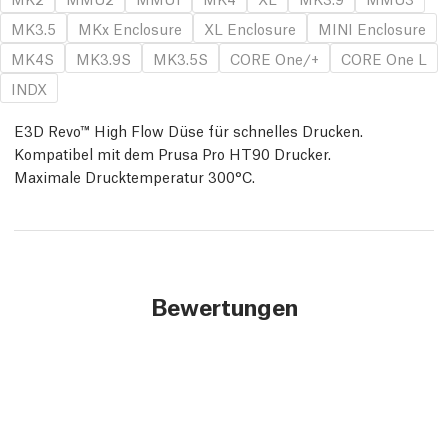
MK3.5
MKx Enclosure
XL Enclosure
MINI Enclosure
MK4S
MK3.9S
MK3.5S
CORE One/+
CORE One L
INDX
E3D Revo™ High Flow Düse für schnelles Drucken.
Kompatibel mit dem Prusa Pro HT90 Drucker.
Maximale Drucktemperatur 300°C.
Bewertungen