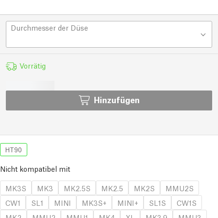
Durchmesser der Düse
Vorrätig
Hinzufügen
HT90
Nicht kompatibel mit
MK3S
MK3
MK2.5S
MK2.5
MK2S
MMU2S
CW1
SL1
MINI
MK3S+
MINI+
SL1S
CW1S
MK2
MMU2
MMU1
MK4
XL
MK3.9
MMU3