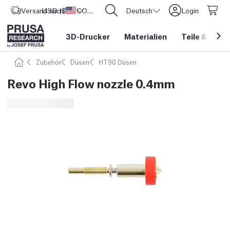
Versand nach
USD ($)
Vereinigte Staaten
CORE One L: Jetzt auf Lager!
Deutsch
Login
3D-Drucker
Materialien
Teile
&
Zube
Zubehör
Düsen
HT90 Düsen
Revo High Flow nozzle 0.4mm