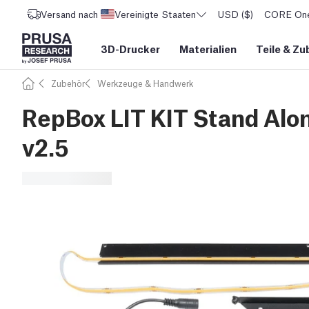
Versand nach
Vereinigte Staaten
USD ($)
CORE One 
3D-Drucker
Materialien
Teile
&
Zu
Zubehör
Werkzeuge & Handwerk
RepBox LIT KIT Stand Alo
v2.5