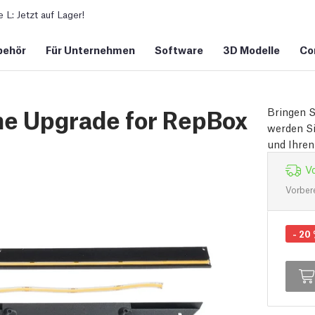
L: Jetzt auf Lager!
behör
Für Unternehmen
Software
3D Modelle
Co
ne Upgrade for RepBox
Bringen S
werden S
und Ihren
Vo
Vorber
-
20