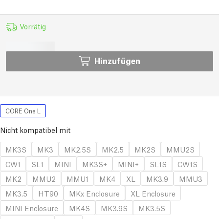
Vorrätig
Hinzufügen
CORE One L
Nicht kompatibel mit
MK3S
MK3
MK2.5S
MK2.5
MK2S
MMU2S
CW1
SL1
MINI
MK3S+
MINI+
SL1S
CW1S
MK2
MMU2
MMU1
MK4
XL
MK3.9
MMU3
MK3.5
HT90
MKx Enclosure
XL Enclosure
MINI Enclosure
MK4S
MK3.9S
MK3.5S