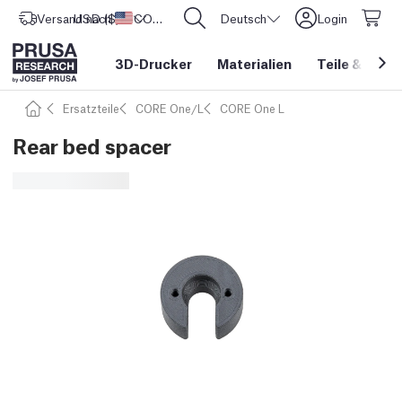
Versand nach
USD ($)
Vereinigte Staaten
CORE One L: Jetzt auf Lager!
Deutsch
Login
3D-Drucker
Materialien
Teile
&
Zube
Ersatzteile
CORE One/L
CORE One L
Rear bed spacer