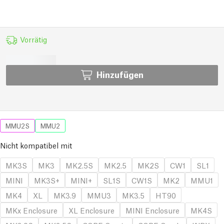
Vorrätig
Hinzufügen
MMU2S
MMU2
Nicht kompatibel mit
MK3S
MK3
MK2.5S
MK2.5
MK2S
CW1
SL1
MINI
MK3S+
MINI+
SL1S
CW1S
MK2
MMU1
MK4
XL
MK3.9
MMU3
MK3.5
HT90
MKx Enclosure
XL Enclosure
MINI Enclosure
MK4S