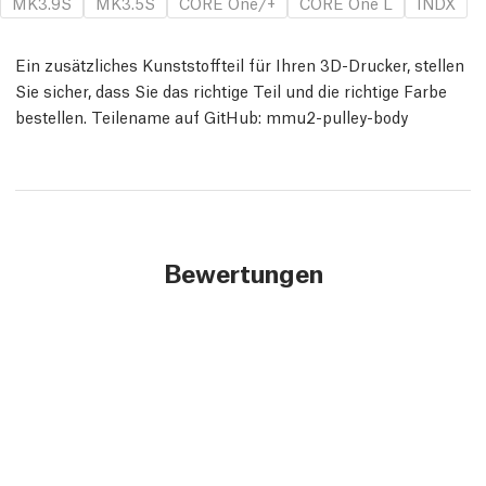
MK3.9S
MK3.5S
CORE One/+
CORE One L
INDX
Ein zusätzliches Kunststoffteil für Ihren 3D-Drucker, stellen
Sie sicher, dass Sie das richtige Teil und die richtige Farbe
bestellen. Teilename auf GitHub: mmu2-pulley-body
Bewertungen