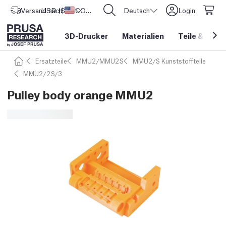
Versand nach
USD ($)
Vereinigte Staaten
CORE One L: Jetzt auf Lager!
Deutsch
Login
3D-Drucker
Materialien
Teile
&
Zube
Ersatzteile
MMU2/MMU2S
MMU2/S Kunststoffteile
MMU2/2S/3
Pulley body orange MMU2