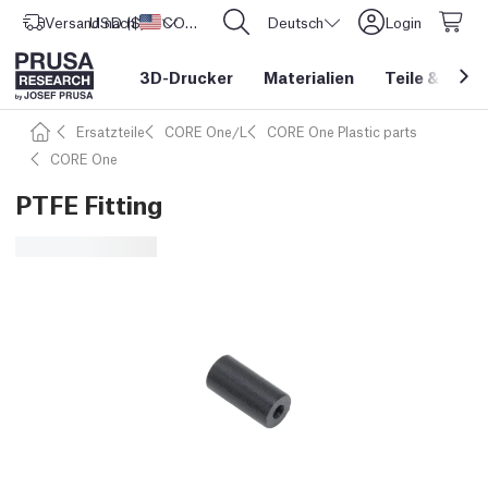
Versand nach
USD ($)
Vereinigte Staaten
CORE One L: Jetzt auf Lager!
Deutsch
Login
3D-Drucker
Materialien
Teile
&
Zube
Ersatzteile
CORE One/L
CORE One Plastic parts
CORE One
PTFE Fitting