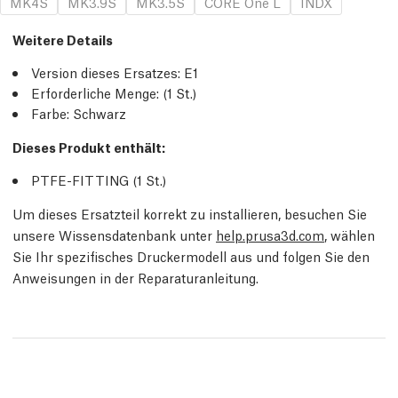
MK4S
MK3.9S
MK3.5S
CORE One L
INDX
Weitere Details
Version dieses Ersatzes:
E1
Erforderliche Menge:
(1
St.
)
Farbe: Schwarz
Dieses Produkt enthält:
PTFE-FITTING (1
St.
)
Um dieses Ersatzteil korrekt zu installieren, besuchen Sie
unsere Wissensdatenbank unter
help.prusa3d.com
, wählen
Sie Ihr spezifisches Druckermodell aus und folgen Sie den
Anweisungen in der Reparaturanleitung.