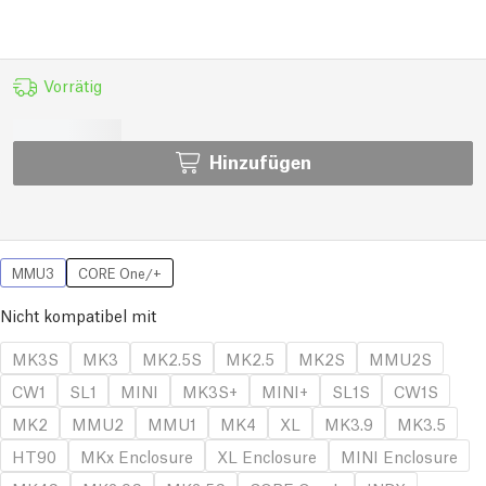
Vorrätig
Hinzufügen
MMU3
CORE One/+
Nicht kompatibel mit
MK3S
MK3
MK2.5S
MK2.5
MK2S
MMU2S
CW1
SL1
MINI
MK3S+
MINI+
SL1S
CW1S
MK2
MMU2
MMU1
MK4
XL
MK3.9
MK3.5
HT90
MKx Enclosure
XL Enclosure
MINI Enclosure