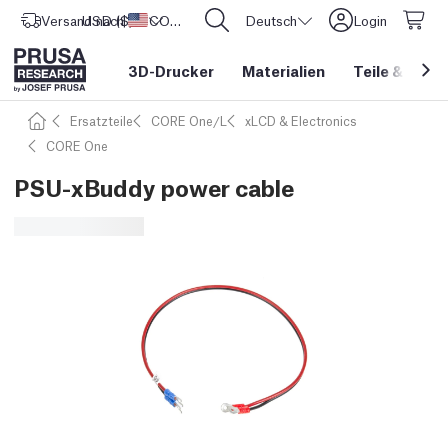
Versand nach
USD ($)
Vereinigte Staaten
CORE One L: Jetzt auf Lager!
Deutsch
Login
3D-Drucker
Materialien
Teile
&
Zube
Ersatzteile
CORE One/L
xLCD & Electronics
CORE One
PSU-xBuddy power cable