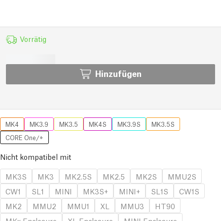
Vorrätig
Hinzufügen
MK4
MK3.9
MK3.5
MK4S
MK3.9S
MK3.5S
CORE One/+
Nicht kompatibel mit
MK3S
MK3
MK2.5S
MK2.5
MK2S
MMU2S
CW1
SL1
MINI
MK3S+
MINI+
SL1S
CW1S
MK2
MMU2
MMU1
XL
MMU3
HT90
MKx Enclosure
XL Enclosure
MINI Enclosure