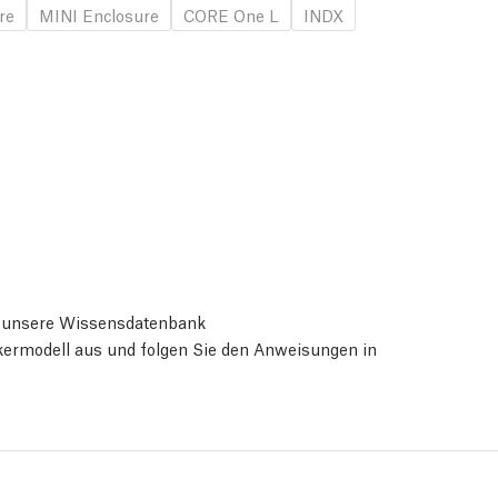
re
MINI Enclosure
CORE One L
INDX
ie unsere Wissensdatenbank
ckermodell aus und folgen Sie den Anweisungen in