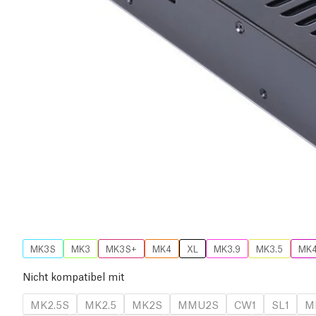
MK3S
MK3
MK3S+
MK4
XL
MK3.9
MK3.5
MK
Nicht kompatibel mit
MK2.5S
MK2.5
MK2S
MMU2S
CW1
SL1
M