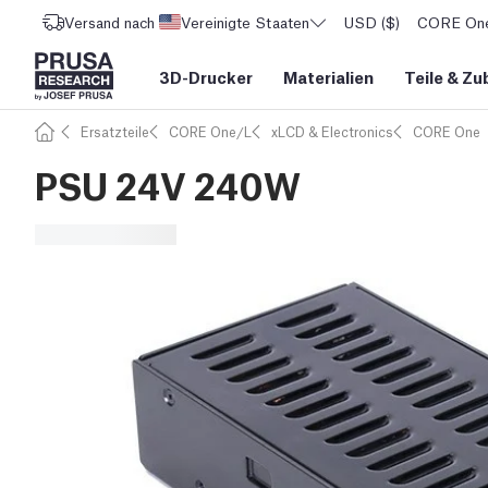
Versand nach
Vereinigte Staaten
USD ($)
CORE One 
3D-Drucker
Materialien
Teile
&
Zu
Ersatzteile
CORE One/L
xLCD & Electronics
CORE One
PSU 24V 240W