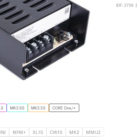
|
IDF: 2756
4S
MK3.9S
MK3.5S
CORE One/+
INI
MINI+
SL1S
CW1S
MK2
MMU2