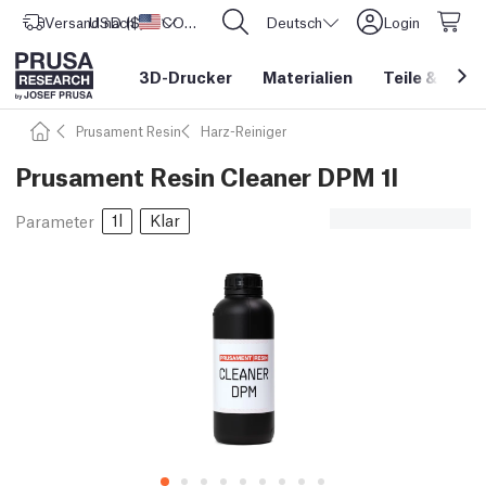
Versand nach
USD ($)
Vereinigte Staaten
CORE One L: Jetzt auf Lager!
Deutsch
Login
3D-Drucker
Materialien
Teile
&
Zube
Prusament Resin
Harz-Reiniger
Prusament Resin Cleaner DPM 1l
1l
Klar
Parameter