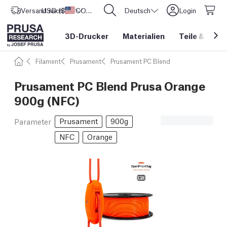
Versand nach
USD ($)
Vereinigte Staaten
CORE One L: Jetzt auf Lager!
Deutsch
Login
3D-Drucker
Materialien
Teile
&
Zube
Filament
Prusament
Prusament PC Blend
Prusament PC Blend Prusa Orange
900g (NFC)
Prusament
900g
Parameter
NFC
Orange