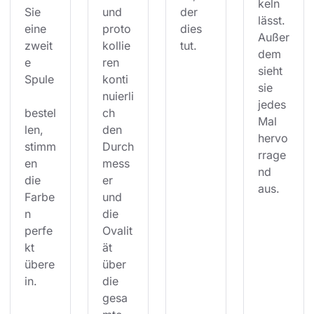
keln 
Sie 
und 
der 
lässt. 
eine 
proto
dies 
Außer
zweit
kollie
tut.
dem 
e 
ren 
sieht 
Spule
konti
sie 
nuierli
jedes 
bestel
ch 
Mal 
len, 
den 
hervo
stimm
Durch
rrage
en 
mess
nd 
die 
er 
aus.
Farbe
und 
n 
die 
perfe
Ovalit
kt 
ät 
übere
über 
in.
die 
gesa