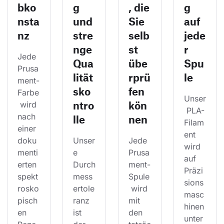
bko
g
, die
g
nsta
und
Sie
auf
nz
stre
selb
jede
nge
st
r
Jede 
Qua
übe
Spu
Prusa
lität
rprü
le
ment-
sko
fen
Farbe
Unser
ntro
kön
 wird 
 PLA-
nach 
lle
nen
Filam
einer 
ent 
doku
Unser
Jede 
wird 
menti
e 
Prusa
auf 
erten 
Durch
ment-
Präzi
spekt
mess
Spule
sions
rosko
ertole
 wird 
masc
pisch
ranz 
mit 
hinen 
en 
ist 
den 
unter 