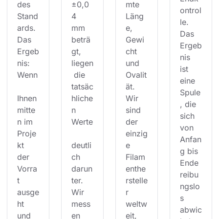
des 
±0,0
mte 
ontrol
Stand
4 
Läng
le. 
ards. 
mm 
e, 
Das 
Das 
beträ
Gewi
Ergeb
Ergeb
gt, 
cht 
nis 
nis: 
liegen
und 
ist 
Wenn
 die 
Ovalit
eine 
tatsäc
ät. 
Spule
Ihnen 
hliche
Wir 
, die 
mitte
n 
sind 
sich 
n im 
Werte
der 
von 
Proje
einzig
Anfan
kt 
deutli
e 
g bis 
der 
ch 
Filam
Ende 
Vorra
darun
enthe
reibu
t 
ter. 
rstelle
ngslo
ausge
Wir 
r 
s 
ht 
mess
weltw
abwic
und 
en 
eit, 