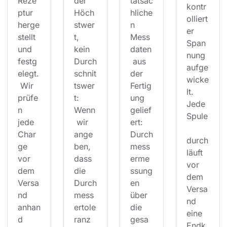
Reze
der 
tatsäc
kontr
ptur 
Höch
hliche
olliert
herge
stwer
n 
er 
stellt 
t, 
Mess
Span
und 
kein 
daten
nung 
festg
Durch
 aus 
aufge
elegt.
schnit
der 
wicke
 Wir 
tswer
Fertig
lt. 
prüfe
t: 
ung 
Jede 
n 
Wenn
gelief
Spule
jede 
 wir 
ert: 
Char
ange
Durch
durch
ge 
ben, 
mess
läuft 
vor 
dass 
erme
vor 
dem 
die 
ssung
dem 
Versa
Durch
en 
Versa
nd 
mess
über 
nd 
anhan
ertole
die 
eine 
d 
ranz 
gesa
Endk