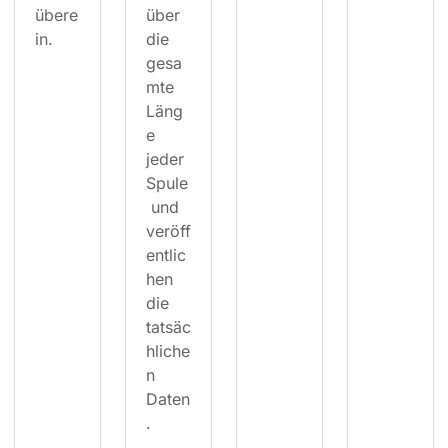
übere
über 
in.
die 
gesa
mte 
Läng
e 
jeder 
Spule
 und 
veröff
entlic
hen 
die 
tatsäc
hliche
n 
Daten
.