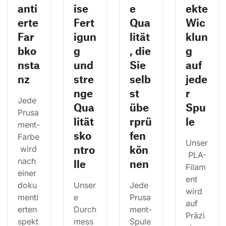
anti
ise
e
ekte
erte
Fert
Qua
Wic
Far
igun
lität
klun
bko
g
, die
g
nsta
und
Sie
auf
nz
stre
selb
jede
nge
st
r
Jede 
Qua
übe
Spu
Prusa
lität
rprü
le
ment-
sko
fen
Farbe
Unser
ntro
kön
 wird 
 PLA-
nach 
lle
nen
Filam
einer 
ent 
doku
Unser
Jede 
wird 
menti
e 
Prusa
auf 
erten 
Durch
ment-
Präzi
spekt
mess
Spule