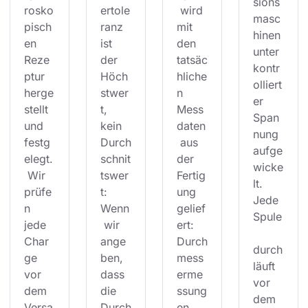
sions
rosko
ertole
 wird 
masc
pisch
ranz 
mit 
hinen 
en 
ist 
den 
unter 
Reze
der 
tatsäc
kontr
ptur 
Höch
hliche
olliert
herge
stwer
n 
er 
stellt 
t, 
Mess
Span
und 
kein 
daten
nung 
festg
Durch
 aus 
aufge
elegt.
schnit
der 
wicke
 Wir 
tswer
Fertig
lt. 
prüfe
t: 
ung 
Jede 
n 
Wenn
gelief
Spule
jede 
 wir 
ert: 
Char
ange
Durch
durch
ge 
ben, 
mess
läuft 
vor 
dass 
erme
vor 
dem 
die 
ssung
dem 
Versa
Durch
en 