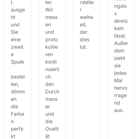
t 
ter. 
rstelle
ngslo
ausge
Wir 
r 
s 
ht 
mess
weltw
abwic
und 
en 
eit, 
keln 
Sie 
und 
der 
lässt. 
eine 
proto
dies 
Außer
zweit
kollie
tut.
dem 
e 
ren 
sieht 
Spule
konti
sie 
nuierli
jedes 
bestel
ch 
Mal 
len, 
den 
hervo
stimm
Durch
rrage
en 
mess
nd 
die 
er 
aus.
Farbe
und 
n 
die 
perfe
Ovalit
kt 
ät 