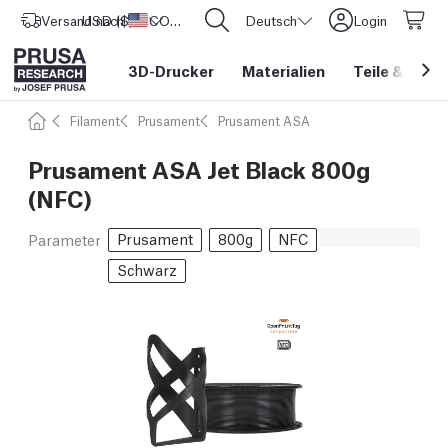
Versand nach
USD ($)
Vereinigte Staaten
CORE One L: Jetzt auf Lager!
Deutsch
Login
3D-Drucker
Materialien
Teile
&
Zube
Filament
Prusament
Prusament ASA
Prusament ASA Jet Black 800g
(NFC)
Prusament
800g
NFC
Parameter
Schwarz