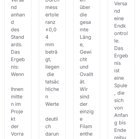
Versa
nd 
mess
über 
nd 
anhan
ertole
die 
eine 
d 
ranz 
gesa
Endk
des 
±0,0
mte 
ontrol
Stand
4 
Läng
le. 
ards. 
mm 
e, 
Das 
Das 
beträ
Gewi
Ergeb
Ergeb
gt, 
cht 
nis 
nis: 
liegen
und 
ist 
Wenn
 die 
Ovalit
eine 
tatsäc
ät. 
Spule
Ihnen 
hliche
Wir 
, die 
mitte
n 
sind 
sich 
n im 
Werte
der 
von 
Proje
einzig
Anfan
kt 
deutli
e 
g bis 
der 
ch 
Filam
Ende 
Vorra
darun
enthe
reibu