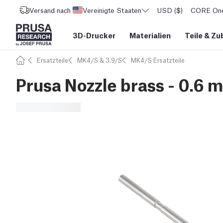
Versand nach
Vereinigte Staaten
USD ($)
CORE One 
3D-Drucker
Materialien
Teile
&
Zu
Ersatzteile
MK4/S & 3.9/S
MK4/S Ersatzteile
Prusa Nozzle brass - 0.6 