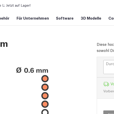
L: Jetzt auf Lager!
behör
Für Unternehmen
Software
3D Modelle
Co
mm
Diese hoc
sowohl Dü
Durc
Vo
Vorber