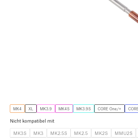
MK4
XL
MK3.9
MK4S
MK3.9S
CORE One/+
CORE
Nicht kompatibel mit
MK3S
MK3
MK2.5S
MK2.5
MK2S
MMU2S