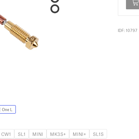
IDF: 10797
 One L
CW1
SL1
MINI
MK3S+
MINI+
SL1S