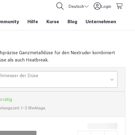
Deutsch
Login
mmunity
Hilfe
Kurse
Blog
Unternehmen
hpräzise Ganzmetalldüse für den Nextruder kombiniert
se als auch Heatbreak.
hmesser der Düse
rrätig
eitungszeit: 1–3 Werktage.