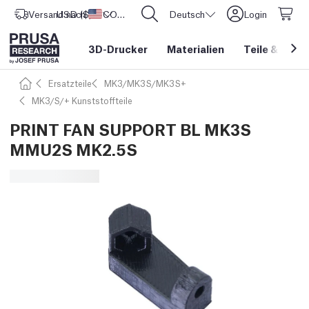
Versand nach
USD ($)
Vereinigte Staaten
CORE One L: Jetzt auf Lager!
Deutsch
Login
3D-Drucker
Materialien
Teile
&
Zube
Ersatzteile
MK3/MK3S/MK3S+
MK3/S/+ Kunststoffteile
PRINT FAN SUPPORT BL MK3S
MMU2S MK2.5S