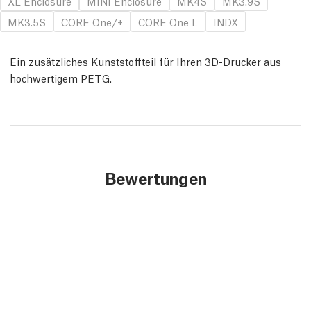
XL Enclosure
MINI Enclosure
MK4S
MK3.9S
MK3.5S
CORE One/+
CORE One L
INDX
Ein zusätzliches Kunststoffteil für Ihren 3D-Drucker aus
hochwertigem PETG.
Bewertungen