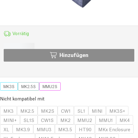
Vorrätig
Hinzufügen
MK3S
MK2.5S
MMU2S
Nicht kompatibel mit
MK3
MK2.5
MK2S
CW1
SL1
MINI
MK3S+
MINI+
SL1S
CW1S
MK2
MMU2
MMU1
MK4
XL
MK3.9
MMU3
MK3.5
HT90
MKx Enclosure