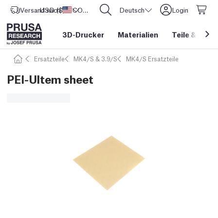
Versand nach
USD ($)
Vereinigte Staaten
CORE One L: Jetzt auf Lager!
Deutsch
Login
3D-Drucker
Materialien
Teile
&
Zube
Ersatzteile
MK4/S & 3.9/S
MK4/S Ersatzteile
PEI-Ultem sheet