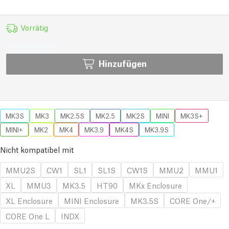
Vorrätig
Hinzufügen
MK3S
MK3
MK2.5S
MK2.5
MK2S
MINI
MK3S+
MINI+
MK2
MK4
MK3.9
MK4S
MK3.9S
Nicht kompatibel mit
MMU2S
CW1
SL1
SL1S
CW1S
MMU2
MMU1
XL
MMU3
MK3.5
HT90
MKx Enclosure
XL Enclosure
MINI Enclosure
MK3.5S
CORE One/+
CORE One L
INDX