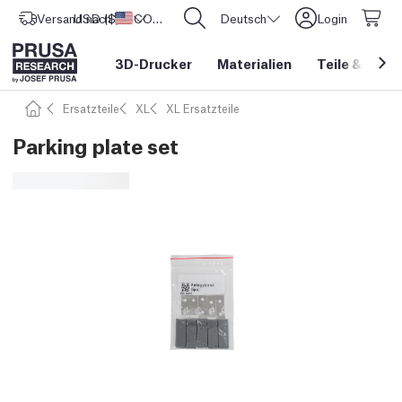
Versand nach
USD ($)
Vereinigte Staaten
CORE One L: Jetzt auf Lager!
Deutsch
Login
3D-Drucker
Materialien
Teile
&
Zube
Ersatzteile
XL
XL Ersatzteile
Parking plate set