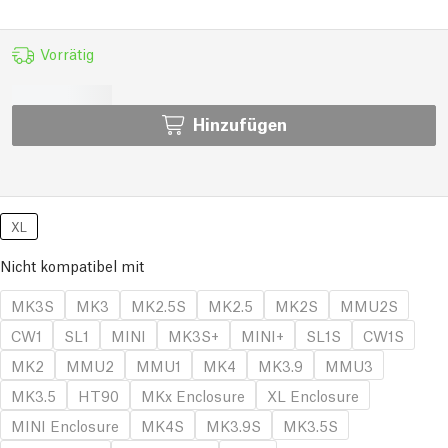
Vorrätig
Hinzufügen
XL
Nicht kompatibel mit
MK3S
MK3
MK2.5S
MK2.5
MK2S
MMU2S
CW1
SL1
MINI
MK3S+
MINI+
SL1S
CW1S
MK2
MMU2
MMU1
MK4
MK3.9
MMU3
MK3.5
HT90
MKx Enclosure
XL Enclosure
MINI Enclosure
MK4S
MK3.9S
MK3.5S