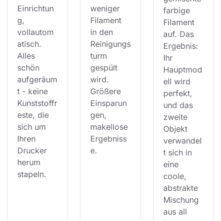
Einrichtun
weniger 
farbige 
g, 
Filament 
Filament 
vollautom
in den 
auf. Das 
atisch. 
Reinigungs
Ergebnis: 
Alles 
turm 
Ihr 
schön 
gespült 
Hauptmod
aufgeräum
wird. 
ell wird 
t - keine 
Größere 
perfekt, 
Kunststoffr
Einsparun
und das 
este, die 
gen, 
zweite 
sich um 
makellose 
Objekt 
Ihren 
Ergebniss
verwandel
Drucker 
e.
t sich in 
herum 
eine 
stapeln.
coole, 
abstrakte 
Mischung 
aus all 