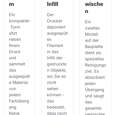
m
Infill
wische
n
Ein 
Der 
kompakter
Drucker 
Ein 
 Turm 
deponiert 
zweites 
sitzt 
ausgespült
Modell 
neben 
es 
auf der 
Ihrem 
Filament 
Bauplatte 
Druck 
in das 
dient als 
und 
Infill der 
spezielles 
sammelt 
gedruckte
Reinigungs
das 
n Objekte, 
ziel. Es 
ausgespült
wo Sie es 
absorbiert 
e Material 
nicht 
jeden 
von 
sehen 
Übergang 
jedem 
können - 
und saugt 
Farbüberg
das 
das 
ang. 
bedeutet, 
gesamte 
Keine 
dass noch 
gemischte 