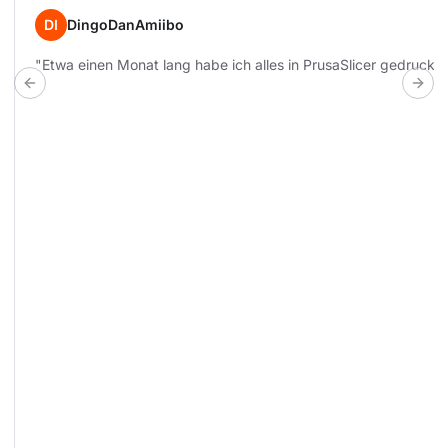
DI
DingoDanAmiibo
"Etwa einen Monat lang habe ich alles in PrusaSlicer gedruckt u
Previous build
Next