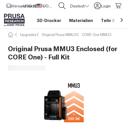
Versand nach
USD ($)
Vereinigte Staaten
CORE One L: Jetzt auf Lager!
Deutsch
Login
3D-Drucker
Materialien
Teile
&
Zube
Upgrades
Original Prusa MMU3
CORE One MMU3
Original Prusa MMU3 Enclosed (for
CORE One) - Full Kit