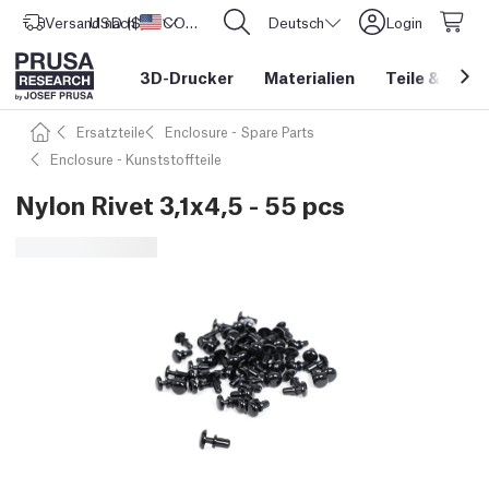
Versand nach
USD ($)
Vereinigte Staaten
CORE One L: Jetzt auf Lager!
Deutsch
Login
3D-Drucker
Materialien
Teile
&
Zube
Ersatzteile
Enclosure - Spare Parts
Enclosure - Kunststoffteile
Nylon Rivet 3,1x4,5 - 55 pcs