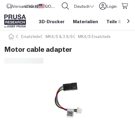
Versand nach
USD ($)
Vereinigte Staaten
CORE One L: Jetzt auf Lager!
Deutsch
Login
3D-Drucker
Materialien
Teile
&
Zube
Ersatzteile
MK4/S & 3.9/S
MK4/S Ersatzteile
Motor cable adapter