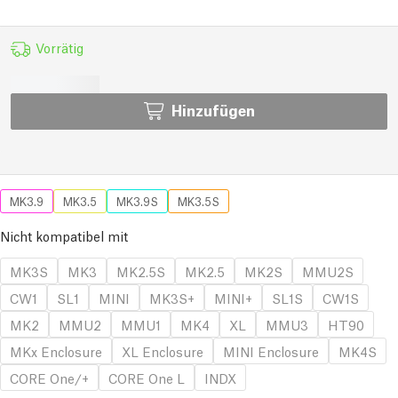
Vorrätig
Hinzufügen
MK3.9
MK3.5
MK3.9S
MK3.5S
Nicht kompatibel mit
MK3S
MK3
MK2.5S
MK2.5
MK2S
MMU2S
CW1
SL1
MINI
MK3S+
MINI+
SL1S
CW1S
MK2
MMU2
MMU1
MK4
XL
MMU3
HT90
MKx Enclosure
XL Enclosure
MINI Enclosure
MK4S
CORE One/+
CORE One L
INDX