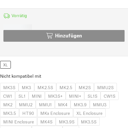
Vorrätig
Hinzufügen
XL
Nicht kompatibel mit
MK3S
MK3
MK2.5S
MK2.5
MK2S
MMU2S
CW1
SL1
MINI
MK3S+
MINI+
SL1S
CW1S
MK2
MMU2
MMU1
MK4
MK3.9
MMU3
MK3.5
HT90
MKx Enclosure
XL Enclosure
MINI Enclosure
MK4S
MK3.9S
MK3.5S