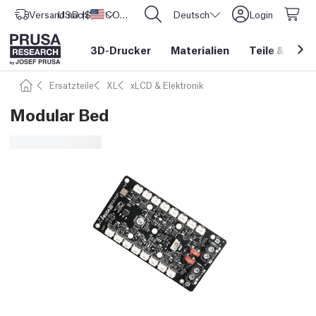
Versand nach
USD ($)
Vereinigte Staaten
CORE One L: Jetzt auf Lager!
Deutsch
Login
3D-Drucker
Materialien
Teile
&
Zube
Ersatzteile
XL
xLCD & Elektronik
Modular Bed