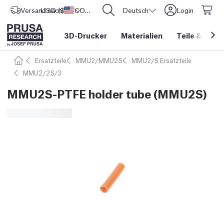
Versand nach
USD ($)
Vereinigte Staaten
CORE One L: Jetzt auf Lager!
Deutsch
Login
3D-Drucker
Materialien
Teile
&
Zube
Ersatzteile
MMU2/MMU2S
MMU2/S Ersatzteile
MMU2/2S/3
MMU2S-PTFE holder tube (MMU2S)