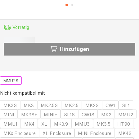
Vorrätig
Hinzufügen
MMU2S
Nicht kompatibel mit
MK3S
MK3
MK2.5S
MK2.5
MK2S
CW1
SL1
MINI
MK3S+
MINI+
SL1S
CW1S
MK2
MMU2
MMU1
MK4
XL
MK3.9
MMU3
MK3.5
HT90
MKx Enclosure
XL Enclosure
MINI Enclosure
MK4S