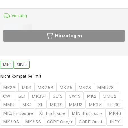
Vorrätig
Hinzufügen
MINI
MINI+
Nicht kompatibel mit
MK3S
MK3
MK2.5S
MK2.5
MK2S
MMU2S
CW1
SL1
MK3S+
SL1S
CW1S
MK2
MMU2
MMU1
MK4
XL
MK3.9
MMU3
MK3.5
HT90
MKx Enclosure
XL Enclosure
MINI Enclosure
MK4S
MK3.9S
MK3.5S
CORE One/+
CORE One L
INDX