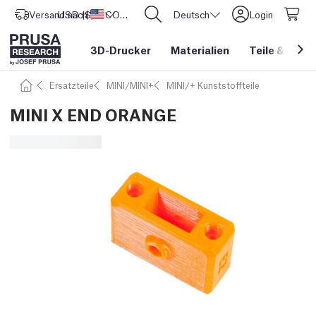
Versand nach
USD ($)
Vereinigte Staaten
CORE One L: Jetzt auf Lager!
Deutsch
Login
3D-Drucker
Materialien
Teile
&
Zube
Ersatzteile
MINI/MINI+
MINI/+ Kunststoffteile
MINI X END ORANGE