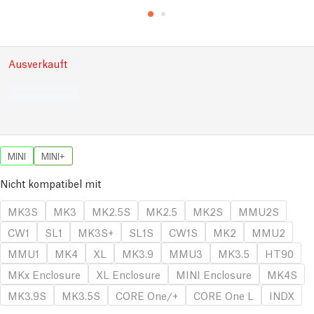
Ausverkauft
MINI
MINI+
Nicht kompatibel mit
MK3S
MK3
MK2.5S
MK2.5
MK2S
MMU2S
CW1
SL1
MK3S+
SL1S
CW1S
MK2
MMU2
MMU1
MK4
XL
MK3.9
MMU3
MK3.5
HT90
MKx Enclosure
XL Enclosure
MINI Enclosure
MK4S
MK3.9S
MK3.5S
CORE One/+
CORE One L
INDX