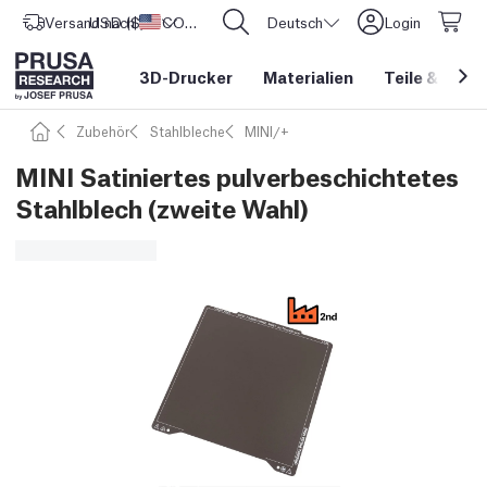
Versand nach
USD ($)
Vereinigte Staaten
CORE One L: Jetzt auf Lager!
Deutsch
Login
3D-Drucker
Materialien
Teile
&
Zube
Zubehör
Stahlbleche
MINI/+
MINI Satiniertes pulverbeschichtetes
Stahlblech (zweite Wahl)