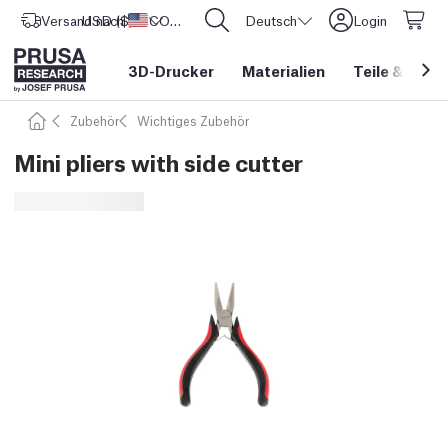
Versand nach
USD ($)
Vereinigte Staaten
CORE One L: Jetzt auf Lager!
Deutsch
Login
3D-Drucker
Materialien
Teile
&
Zube
Zubehör
Wichtiges Zubehör
Mini pliers with side cutter