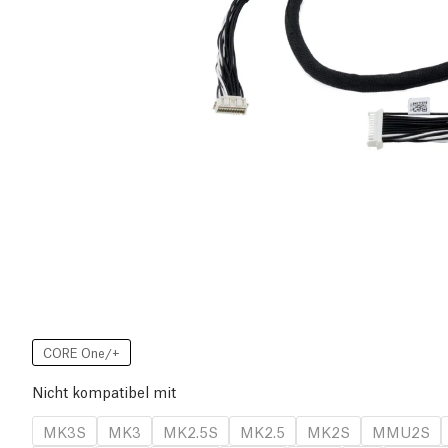
CORE One/+
Nicht kompatibel mit
MK3S
MK3
MK2.5S
MK2.5
MK2S
MMU2S