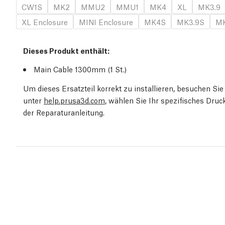
CW1S
MK2
MMU2
MMU1
MK4
XL
MK3.9
XL Enclosure
MINI Enclosure
MK4S
MK3.9S
MK
Dieses Produkt enthält:
Main Cable 1300mm (1
St.
)
Um dieses Ersatzteil korrekt zu installieren, besuchen S
unter
help.prusa3d.com
, wählen Sie Ihr spezifisches Dru
der Reparaturanleitung.