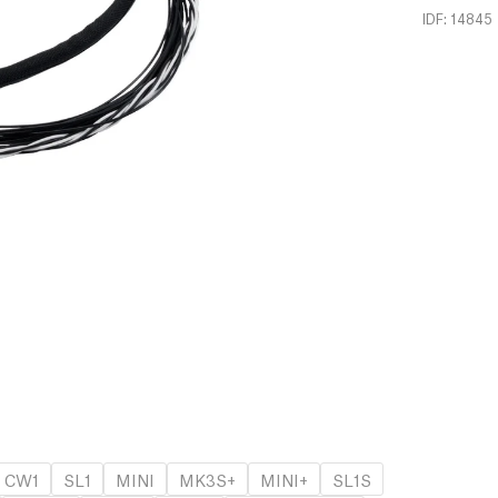
IDF: 14845
CW1
SL1
MINI
MK3S+
MINI+
SL1S