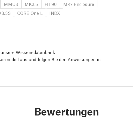
MMU3
MK3.5
HT90
MKx Enclosure
3.5S
CORE One L
INDX
ie unsere Wissensdatenbank
ckermodell aus und folgen Sie den Anweisungen in
Bewertungen