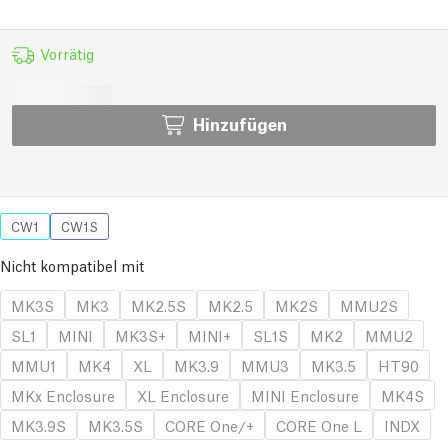
Vorrätig
Hinzufügen
CW1
CW1S
Nicht kompatibel mit
MK3S
MK3
MK2.5S
MK2.5
MK2S
MMU2S
SL1
MINI
MK3S+
MINI+
SL1S
MK2
MMU2
MMU1
MK4
XL
MK3.9
MMU3
MK3.5
HT90
MKx Enclosure
XL Enclosure
MINI Enclosure
MK4S
MK3.9S
MK3.5S
CORE One/+
CORE One L
INDX