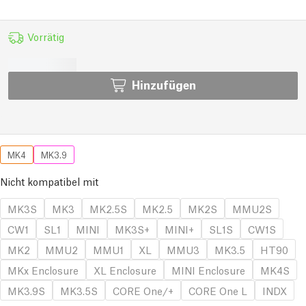
Vorrätig
Hinzufügen
MK4
MK3.9
Nicht kompatibel mit
MK3S
MK3
MK2.5S
MK2.5
MK2S
MMU2S
CW1
SL1
MINI
MK3S+
MINI+
SL1S
CW1S
MK2
MMU2
MMU1
XL
MMU3
MK3.5
HT90
MKx Enclosure
XL Enclosure
MINI Enclosure
MK4S
MK3.9S
MK3.5S
CORE One/+
CORE One L
INDX