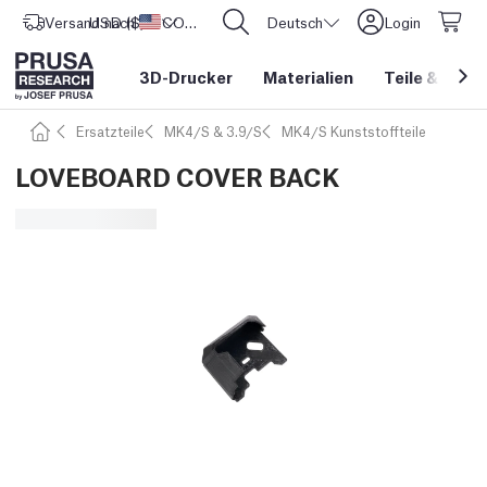
Versand nach
USD ($)
Vereinigte Staaten
CORE One L: Jetzt auf Lager!
Deutsch
Login
3D-Drucker
Materialien
Teile
&
Zube
Ersatzteile
MK4/S & 3.9/S
MK4/S Kunststoffteile
LOVEBOARD COVER BACK