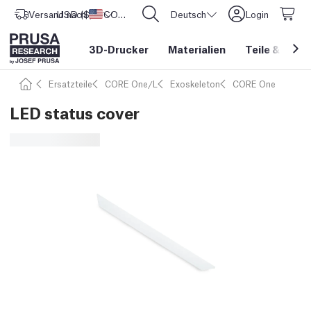
Versand nach
USD ($)
Vereinigte Staaten
CORE One L: Jetzt auf Lager!
Deutsch
Login
3D-Drucker
Materialien
Teile
&
Zube
Ersatzteile
CORE One/L
Exoskeleton
CORE One
LED status cover