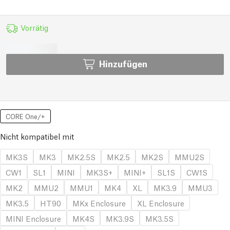
Vorrätig
Hinzufügen
CORE One/+
Nicht kompatibel mit
MK3S
MK3
MK2.5S
MK2.5
MK2S
MMU2S
CW1
SL1
MINI
MK3S+
MINI+
SL1S
CW1S
MK2
MMU2
MMU1
MK4
XL
MK3.9
MMU3
MK3.5
HT90
MKx Enclosure
XL Enclosure
MINI Enclosure
MK4S
MK3.9S
MK3.5S