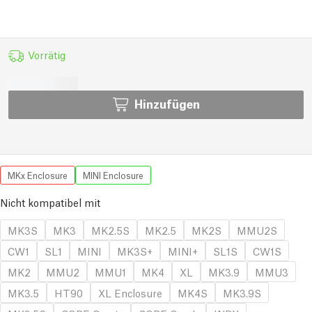
Vorrätig
Hinzufügen
MKx Enclosure
MINI Enclosure
Nicht kompatibel mit
MK3S
MK3
MK2.5S
MK2.5
MK2S
MMU2S
CW1
SL1
MINI
MK3S+
MINI+
SL1S
CW1S
MK2
MMU2
MMU1
MK4
XL
MK3.9
MMU3
MK3.5
HT90
XL Enclosure
MK4S
MK3.9S