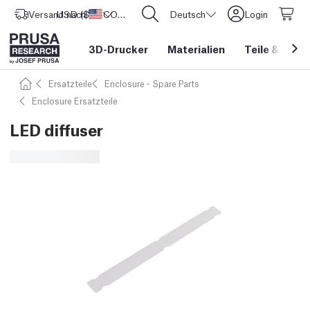
Versand nach
USD ($)
Vereinigte Staaten
CORE One L: Jetzt auf Lager!
Deutsch
Login
3D-Drucker
Materialien
Teile
&
Zube
Ersatzteile
Enclosure - Spare Parts
Enclosure Ersatzteile
LED diffuser