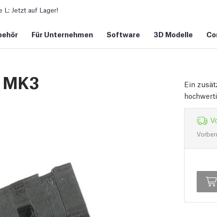
L: Jetzt auf Lager!
behör
Für Unternehmen
Software
3D Modelle
Co
 MK3
Ein zusät
hochwert
Vo
Vorber