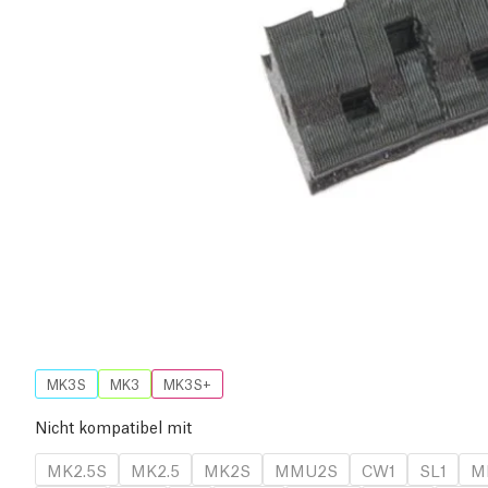
MK3S
MK3
MK3S+
Nicht kompatibel mit
MK2.5S
MK2.5
MK2S
MMU2S
CW1
SL1
M