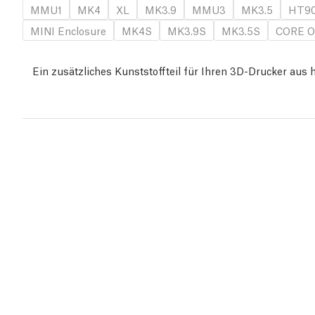
MMU1
MK4
XL
MK3.9
MMU3
MK3.5
HT9
MINI Enclosure
MK4S
MK3.9S
MK3.5S
CORE O
Ein zusätzliches Kunststoffteil für Ihren 3D-Drucker au