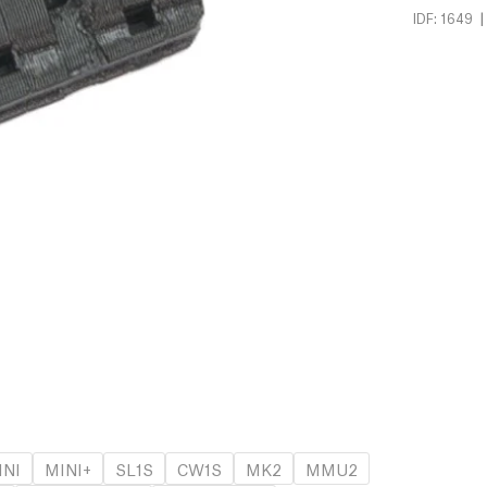
|
IDF: 1649
INI
MINI+
SL1S
CW1S
MK2
MMU2