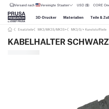
Versand nach
Vereinigte Staaten
USD ($)
CORE One 
3D-Drucker
Materialien
Teile
&
Zu
Ersatzteile
MK3/MK3S/MK3S+
MK3/S/+ Kunststoffteile
KABELHALTER SCHWARZ