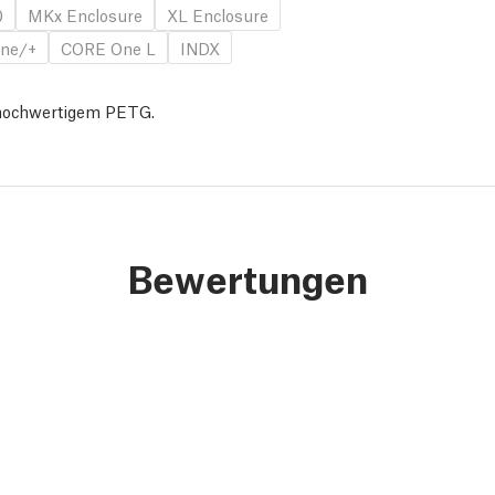
0
MKx Enclosure
XL Enclosure
ne/+
CORE One L
INDX
s hochwertigem PETG.
Bewertungen