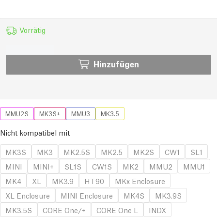
Vorrätig
Hinzufügen
MMU2S
MK3S+
MMU3
MK3.5
Nicht kompatibel mit
MK3S
MK3
MK2.5S
MK2.5
MK2S
CW1
SL1
MINI
MINI+
SL1S
CW1S
MK2
MMU2
MMU1
MK4
XL
MK3.9
HT90
MKx Enclosure
XL Enclosure
MINI Enclosure
MK4S
MK3.9S
MK3.5S
CORE One/+
CORE One L
INDX