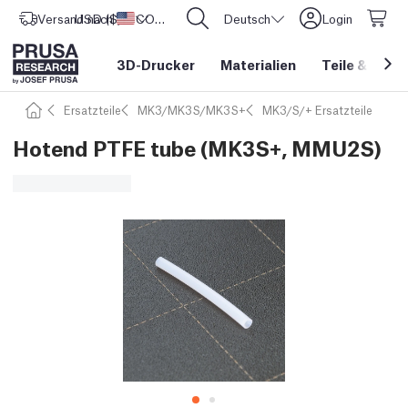
Versand nach
USD ($)
Vereinigte Staaten
CORE One L: Jetzt auf Lager!
Deutsch
Login
3D-Drucker
Materialien
Teile
&
Zube
Ersatzteile
MK3/MK3S/MK3S+
MK3/S/+ Ersatzteile
Hotend PTFE tube (MK3S+, MMU2S)