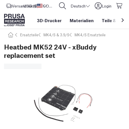
Versand nach
USD ($)
Vereinigte Staaten
CORE One L: Jetzt auf Lager!
Deutsch
Login
3D-Drucker
Materialien
Teile
&
Zube
Ersatzteile
MK4/S & 3.9/S
MK4/S Ersatzteile
Heatbed MK52 24V - xBuddy
replacement set