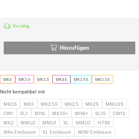
Vorrätig
Hinzufügen
MK4
MK3.9
MK3.5
MK4S
MK3.9S
MK3.5S
Nicht kompatibel mit
MK3S
MK3
MK2.5S
MK2.5
MK2S
MMU2S
CW1
SL1
MINI
MK3S+
MINI+
SL1S
CW1S
MK2
MMU2
MMU1
XL
MMU3
HT90
MKx Enclosure
XL Enclosure
MINI Enclosure