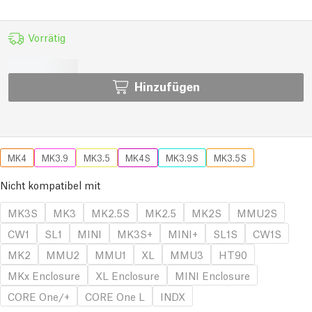
Vorrätig
Hinzufügen
MK4
MK3.9
MK3.5
MK4S
MK3.9S
MK3.5S
Nicht kompatibel mit
MK3S
MK3
MK2.5S
MK2.5
MK2S
MMU2S
CW1
SL1
MINI
MK3S+
MINI+
SL1S
CW1S
MK2
MMU2
MMU1
XL
MMU3
HT90
MKx Enclosure
XL Enclosure
MINI Enclosure
CORE One/+
CORE One L
INDX