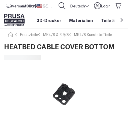
Versand nach
USD ($)
Vereinigte Staaten
CORE One L: Jetzt auf Lager!
Deutsch
Login
3D-Drucker
Materialien
Teile
&
Zube
Ersatzteile
MK4/S & 3.9/S
MK4/S Kunststoffteile
HEATBED CABLE COVER BOTTOM