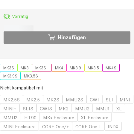
Vorrätig
Hinzufügen
MK3S
MK3
MK3S+
MK4
MK3.9
MK3.5
MK4S
MK3.9S
MK3.5S
Nicht kompatibel mit
MK2.5S
MK2.5
MK2S
MMU2S
CW1
SL1
MINI
MINI+
SL1S
CW1S
MK2
MMU2
MMU1
XL
MMU3
HT90
MKx Enclosure
XL Enclosure
MINI Enclosure
CORE One/+
CORE One L
INDX