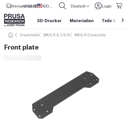
Versand nach
USD ($)
Vereinigte Staaten
CORE One L: Jetzt auf Lager!
Deutsch
Login
3D-Drucker
Materialien
Teile
&
Zube
Ersatzteile
MK4/S & 3.9/S
MK4/S Ersatzteile
Front plate