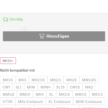
Vorrätig
Hinzufügen
MK3S+
Nicht kompatibel mit
MK3S
MK3
MK2.5S
MK2.5
MK2S
MMU2S
CW1
SL1
MINI
MINI+
SL1S
CW1S
MK2
MMU2
MMU1
MK4
XL
MK3.9
MMU3
MK3.5
HT90
MKx Enclosure
XL Enclosure
MINI Enclosure