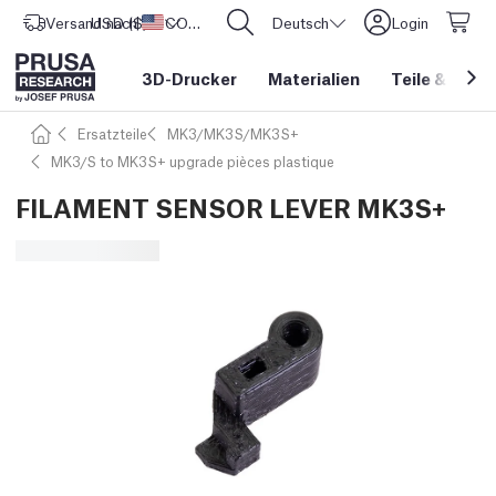
Versand nach
USD ($)
Vereinigte Staaten
CORE One L: Jetzt auf Lager!
Deutsch
Login
3D-Drucker
Materialien
Teile
&
Zube
Ersatzteile
MK3/MK3S/MK3S+
MK3/S to MK3S+ upgrade pièces plastique
FILAMENT SENSOR LEVER MK3S+