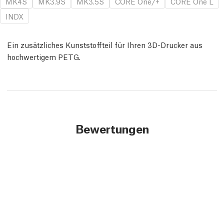
MK4S
MK3.9S
MK3.5S
CORE One/+
CORE One L
INDX
Ein zusätzliches Kunststoffteil für Ihren 3D-Drucker aus
hochwertigem PETG.
Bewertungen