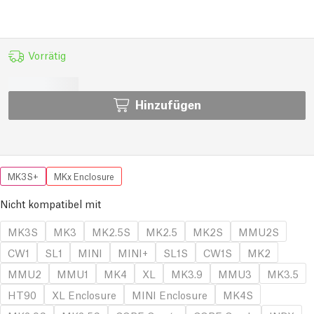
Vorrätig
Hinzufügen
MK3S+
MKx Enclosure
Nicht kompatibel mit
MK3S
MK3
MK2.5S
MK2.5
MK2S
MMU2S
CW1
SL1
MINI
MINI+
SL1S
CW1S
MK2
MMU2
MMU1
MK4
XL
MK3.9
MMU3
MK3.5
HT90
XL Enclosure
MINI Enclosure
MK4S