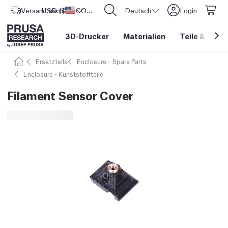
Versand nach
USD ($)
Vereinigte Staaten
CORE One L: Jetzt auf Lager!
Deutsch
Login
3D-Drucker
Materialien
Teile
&
Zube
Ersatzteile
Enclosure - Spare Parts
Enclosure - Kunststoffteile
Filament Sensor Cover