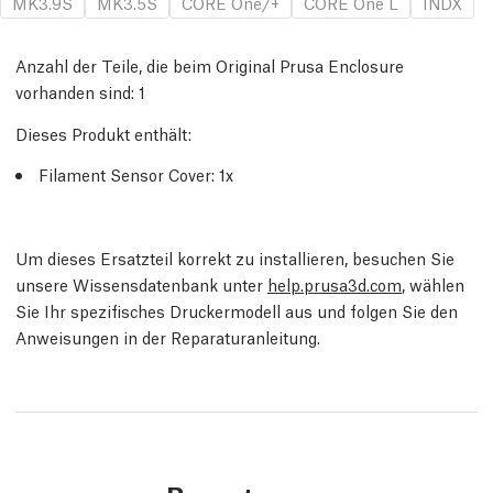
MK3.9S
MK3.5S
CORE One/+
CORE One L
INDX
Anzahl der Teile, die beim Original Prusa Enclosure
vorhanden sind:
1
Dieses Produkt enthält:
Filament Sensor Cover: 1x
Um dieses Ersatzteil korrekt zu installieren, besuchen Sie
unsere Wissensdatenbank unter
help.prusa3d.com
, wählen
Sie Ihr spezifisches Druckermodell aus und folgen Sie den
Anweisungen in der Reparaturanleitung.